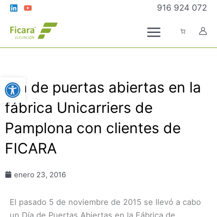
Ir
916 924 072
al
contenido
Abrir barra de herramientas
Día de puertas abiertas en la
fábrica Unicarriers de
Pamplona con clientes de
FICARA
enero 23, 2016
El pasado 5 de noviembre de 2015 se llevó a cabo
un Día de Puertas Abiertas en la Fábrica de