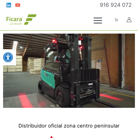
Ir
916 924 072
al
contenido
Abrir barra de herramientas
Distribuidor oficial zona centro peninsular