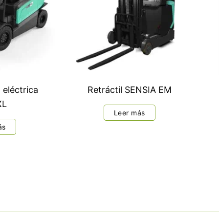
eléctrica
Retráctil SENSIA EM
XL
Leer más
ás