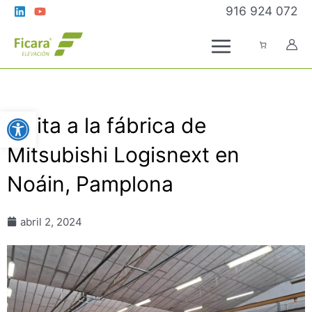
Ir
916 924 072
al
contenido
Abrir barra de herramientas
Visita a la fábrica de
Mitsubishi Logisnext en
Noáin, Pamplona
abril 2, 2024