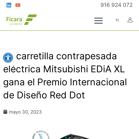
Ir
916 924 072
al
contenido
Abrir barra de herramientas
La carretilla contrapesada
eléctrica Mitsubishi EDiA XL
gana el Premio Internacional
de Diseño Red Dot
mayo 30, 2023