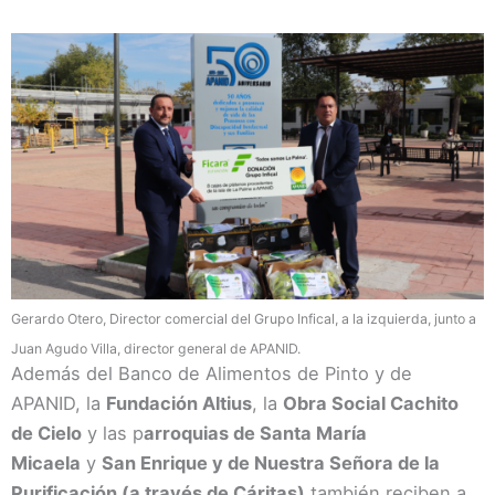
Gerardo Otero, Director comercial del Grupo Infical, a la izquierda, junto a
Juan Agudo Villa, director general de APANID.
Además del Banco de Alimentos de Pinto y de
APANID, la
Fundación Altius
, la
Obra Social Cachito
de Cielo
y las p
arroquias de Santa María
Micaela
y
San Enrique y de Nuestra Señora de la
Purificación (a través de Cáritas)
también reciben a