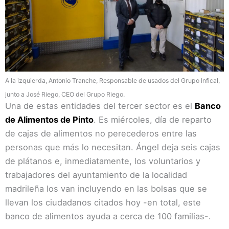
A la izquierda, Antonio Tranche, Responsable de usados del Grupo Infical,
junto a José Riego, CEO del Grupo Riego.
Una de estas entidades del tercer sector es el
Banco
de Alimentos de Pinto
. Es miércoles, día de reparto
de cajas de alimentos no perecederos entre las
personas que más lo necesitan. Ángel deja seis cajas
de plátanos e, inmediatamente, los voluntarios y
trabajadores del ayuntamiento de la localidad
madrileña los van incluyendo en las bolsas que se
llevan los ciudadanos citados hoy -en total, este
banco de alimentos ayuda a cerca de 100 familias-.