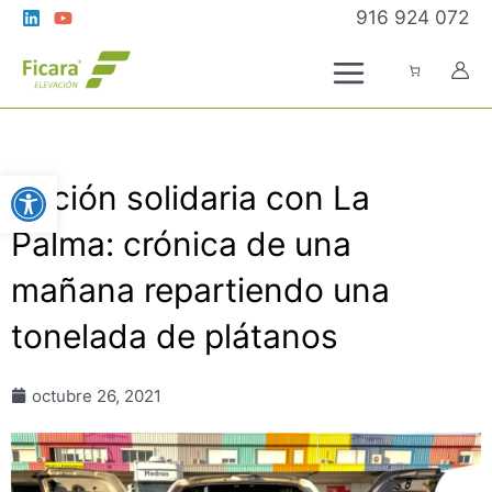
Ir
916 924 072
al
contenido
Abrir barra de herramientas
Acción solidaria con La
Palma: crónica de una
mañana repartiendo una
tonelada de plátanos
octubre 26, 2021